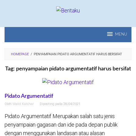
Loncat
ke
konten
MENU
HOMEPAGE
/
PENYAMPAIAN PIDATO ARGUMENTATIF HARUS BERSIFAT
Tag:
penyampaian pidato argumentatif harus bersifat
Pidato Argumentatif
Oleh
Walid Kaishar
Diposting pada
28/04/2021
Pidato Argumentatif Merupakan salah satu jenis
penyampaian gagasan dan ide pada depan publik
dengan menggunakan landasan atau alasan