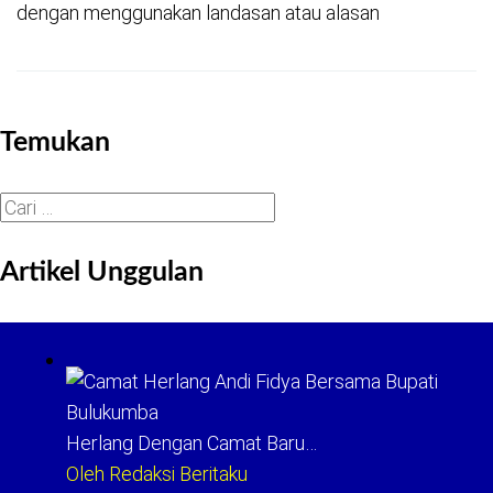
dengan menggunakan landasan atau alasan
Temukan
Cari
untuk:
Artikel Unggulan
Herlang Dengan Camat Baru…
Oleh Redaksi Beritaku