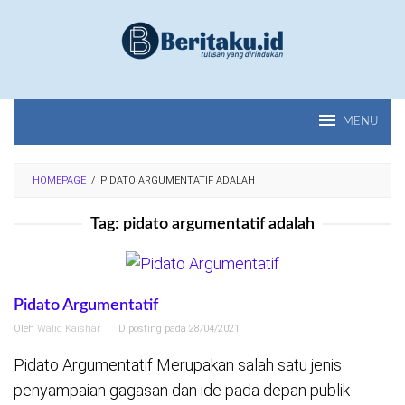
Loncat
ke
konten
MENU
HOMEPAGE
/
PIDATO ARGUMENTATIF ADALAH
Tag:
pidato argumentatif adalah
Pidato Argumentatif
Oleh
Walid Kaishar
Diposting pada
28/04/2021
Pidato Argumentatif Merupakan salah satu jenis
penyampaian gagasan dan ide pada depan publik