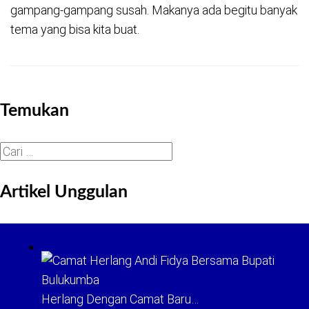
gampang-gampang susah. Makanya ada begitu banyak
tema yang bisa kita buat.
Temukan
Cari
untuk:
Artikel Unggulan
Herlang Dengan Camat Baru…