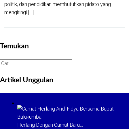
politik, dan pendidikan membutuhkan pidato yang
mengiringi […]
Temukan
Cari
untuk:
Artikel Unggulan
Herlang Dengan Camat Baru…