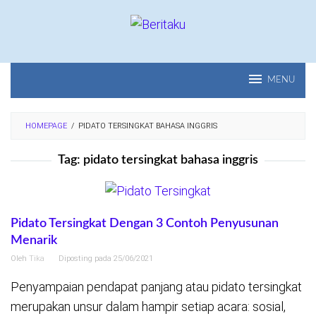
Loncat
ke
konten
MENU
HOMEPAGE
/
PIDATO TERSINGKAT BAHASA INGGRIS
Tag:
pidato tersingkat bahasa inggris
Pidato Tersingkat Dengan 3 Contoh Penyusunan
Menarik
Oleh
Tika
Diposting pada
25/06/2021
Penyampaian pendapat panjang atau pidato tersingkat
merupakan unsur dalam hampir setiap acara: sosial,