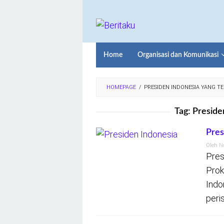
Loncat
ke
konten
Home
Organisasi dan Komunikasi
HOMEPAGE
/
PRESIDEN INDONESIA YANG T
Tag:
Preside
Pres
Oleh
N
Pres
Prok
Indo
peri