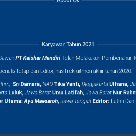
About Us
Karyawan Tahun 2021
 Bawah
PT Kaishar Mandiri
Telah Melakukan Pembenahan 
penulis tetap dan Editor, hasil rekruitmen akhir tahun 2020:
ltim,
Sri Damara,
NAD
Tika Yanti,
Djogjakarta
Ulfiana,
Ja
arta
Luluk,
Jawa Barat
Umu Latifah,
Jawa Barat
Nur Rahm
or Utama:
Ayu Maesaroh,
Jawa Tengah
Editor:
Luthfi Dan