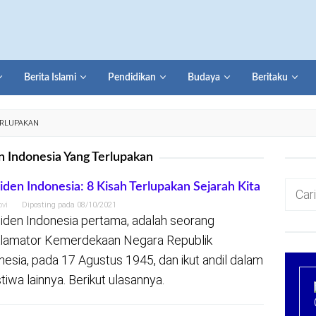
Berita Islami
Pendidikan
Budaya
Beritaku
ERLUPAKAN
n Indonesia Yang Terlupakan
Cari
iden Indonesia: 8 Kisah Terlupakan Sejarah Kita
untuk:
ovi
Diposting pada
08/10/2021
iden Indonesia pertama, adalah seorang
lamator Kemerdekaan Negara Republik
nesia, pada 17 Agustus 1945, dan ikut andil dalam
stiwa lainnya. Berikut ulasannya.