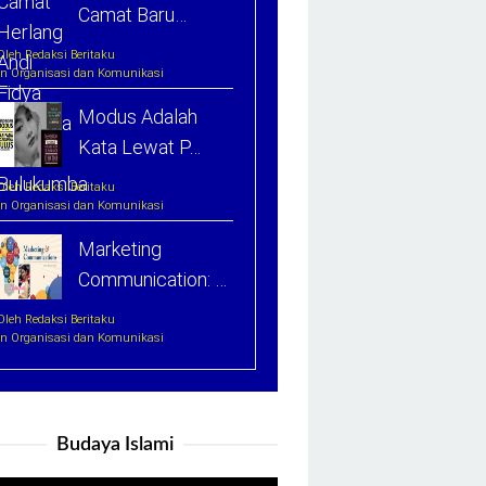
Camat Baru…
Oleh Redaksi Beritaku
In Organisasi dan Komunikasi
Modus Adalah
Kata Lewat P…
Oleh Redaksi Beritaku
In Organisasi dan Komunikasi
Marketing
Communication: …
Oleh Redaksi Beritaku
In Organisasi dan Komunikasi
Budaya Islami