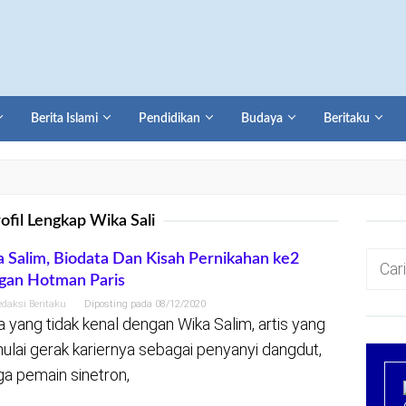
Berita Islami
Pendidikan
Budaya
Beritaku
ofil Lengkap Wika Sali
Cari
 Salim, Biodata Dan Kisah Pernikahan ke2
gan Hotman Paris
untuk:
edaksi Beritaku
Diposting pada
08/12/2020
a yang tidak kenal dengan Wika Salim, artis yang
lai gerak kariernya sebagai penyanyi dangdut,
ga pemain sinetron,