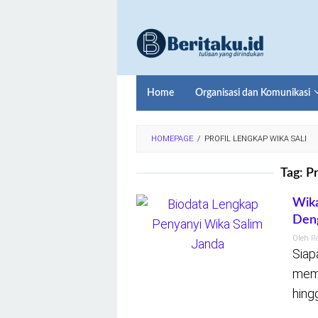
Loncat
ke
konten
Home
Organisasi dan Komunikasi
HOMEPAGE
/
PROFIL LENGKAP WIKA SALI
Tag:
Pr
Wika
Den
Oleh
R
Siap
memu
hing