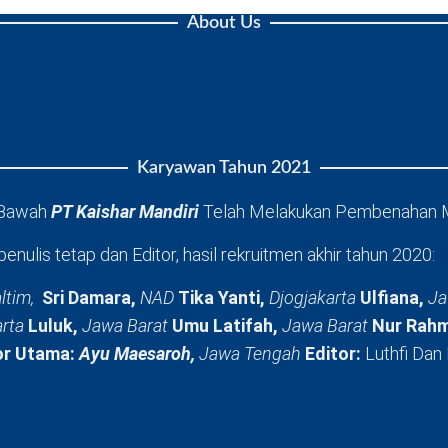
About Us
Karyawan Tahun 2021
 Bawah
PT Kaishar Mandiri
Telah Melakukan Pembenahan 
penulis tetap dan Editor, hasil rekruitmen akhir tahun 2020:
ltim,
Sri Damara,
NAD
Tika Yanti,
Djogjakarta
Ulfiana,
Ja
arta
Luluk,
Jawa Barat
Umu Latifah,
Jawa Barat
Nur Rahm
or Utama:
Ayu Maesaroh,
Jawa Tengah
Editor:
Luthfi Dan