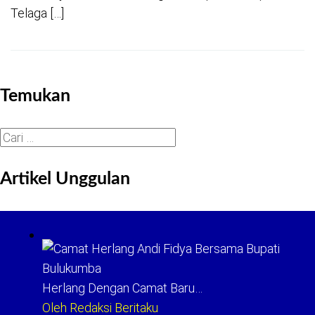
Telaga […]
Temukan
Cari
untuk:
Artikel Unggulan
Herlang Dengan Camat Baru…
Oleh Redaksi Beritaku