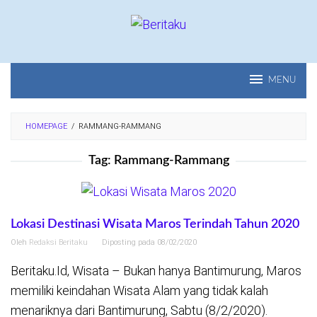
Loncat
ke
konten
MENU
HOMEPAGE
/
RAMMANG-RAMMANG
Tag:
Rammang-Rammang
Lokasi Destinasi Wisata Maros Terindah Tahun 2020
Oleh
Redaksi Beritaku
Diposting pada
08/02/2020
Beritaku.Id, Wisata – Bukan hanya Bantimurung, Maros
memiliki keindahan Wisata Alam yang tidak kalah
menariknya dari Bantimurung, Sabtu (8/2/2020).