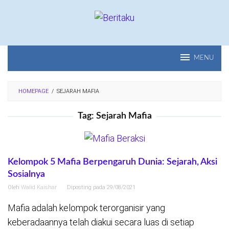
Loncat
ke
konten
MENU
HOMEPAGE
/
SEJARAH MAFIA
Tag:
Sejarah Mafia
Kelompok 5 Mafia Berpengaruh Dunia: Sejarah, Aksi
Sosialnya
Oleh
Walid Kaishar
Diposting pada
29/08/2021
Mafia adalah kelompok terorganisir yang
keberadaannya telah diakui secara luas di setiap