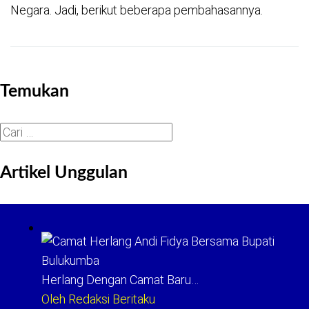
Negara. Jadi, berikut beberapa pembahasannya.
Temukan
Cari
untuk:
Artikel Unggulan
Herlang Dengan Camat Baru…
Oleh Redaksi Beritaku