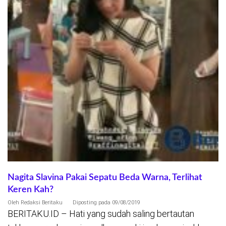
Nagita Slavina Pakai Sepatu Beda Warna, Terlihat
Keren Kah?
Oleh
Redaksi Beritaku
Diposting pada
09/08/2019
BERITAKU.ID – Hati yang sudah saling bertautan