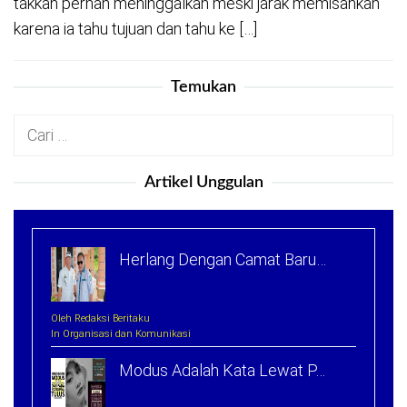
takkan pernah meninggalkan meski jarak memisahkan
karena ia tahu tujuan dan tahu ke […]
Temukan
Cari
untuk:
Artikel Unggulan
Herlang Dengan Camat Baru…
Oleh Redaksi Beritaku
In Organisasi dan Komunikasi
Modus Adalah Kata Lewat P…