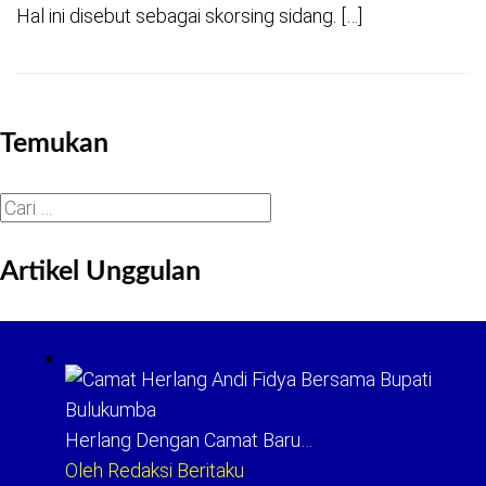
Hal ini disebut sebagai skorsing sidang. […]
Temukan
Cari
untuk:
Artikel Unggulan
Herlang Dengan Camat Baru…
Oleh Redaksi Beritaku