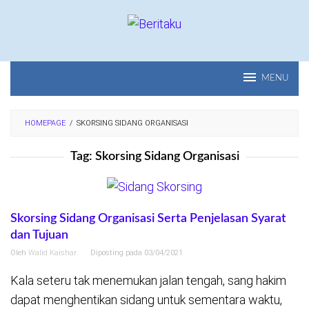
Loncat
ke
konten
MENU
HOMEPAGE
/
SKORSING SIDANG ORGANISASI
Tag:
Skorsing Sidang Organisasi
Skorsing Sidang Organisasi Serta Penjelasan Syarat
dan Tujuan
Oleh
Walid Kaishar
Diposting pada
03/04/2021
Kala seteru tak menemukan jalan tengah, sang hakim
dapat menghentikan sidang untuk sementara waktu,