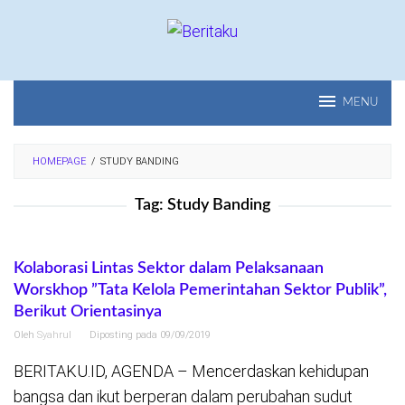
Loncat
ke
konten
MENU
HOMEPAGE
/
STUDY BANDING
Tag:
Study Banding
Kolaborasi Lintas Sektor dalam Pelaksanaan
Worskhop ”Tata Kelola Pemerintahan Sektor Publik”,
Berikut Orientasinya
Oleh
Syahrul
Diposting pada
09/09/2019
BERITAKU.ID, AGENDA – Mencerdaskan kehidupan
bangsa dan ikut berperan dalam perubahan sudut