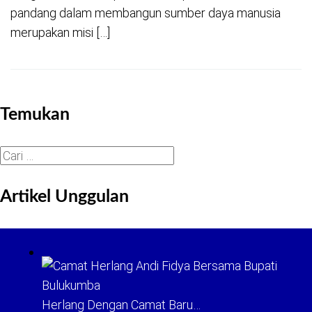
pandang dalam membangun sumber daya manusia
merupakan misi […]
Temukan
Cari
untuk:
Artikel Unggulan
Herlang Dengan Camat Baru…