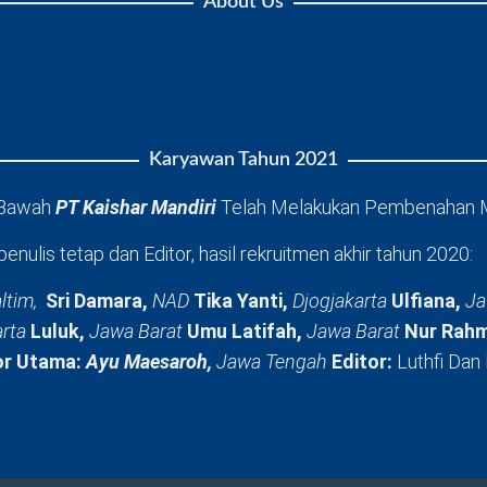
About Us
Karyawan Tahun 2021
 Bawah
PT Kaishar Mandiri
Telah Melakukan Pembenahan 
penulis tetap dan Editor, hasil rekruitmen akhir tahun 2020:
ltim,
Sri Damara,
NAD
Tika Yanti,
Djogjakarta
Ulfiana,
Ja
arta
Luluk,
Jawa Barat
Umu Latifah,
Jawa Barat
Nur Rahm
or Utama:
Ayu Maesaroh,
Jawa Tengah
Editor:
Luthfi Dan