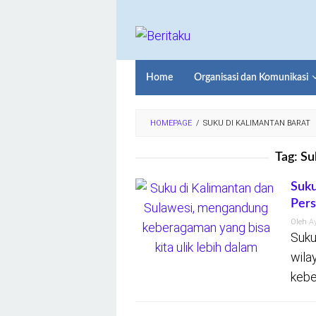
Loncat
ke
konten
Home
Organisasi dan Komunikasi
HOMEPAGE
/
SUKU DI KALIMANTAN BARAT
Tag:
Su
Suku
Per
Oleh
A
Suku
wila
kebe