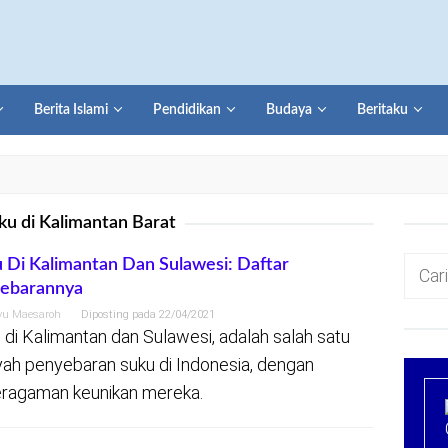
Berita Islami
Pendidikan
Budaya
Beritaku
ku di Kalimantan Barat
Cari
 Di Kalimantan Dan Sulawesi: Daftar
sebarannya
untuk:
yu Maesaroh
Diposting pada
22/04/2021
 di Kalimantan dan Sulawesi, adalah salah satu
yah penyebaran suku di Indonesia, dengan
ragaman keunikan mereka.