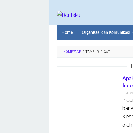
Loncat
ke
konten
Home
Organisasi dan Komunikasi
HOMEPAGE
/
TAMBUR IRIGAT
T
Apak
Indo
Oleh
W
Indo
bany
Kese
oleh 