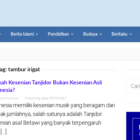
Berita Islami
Pendidikan
Budaya
Beritaku
ag:
tambur irigat
Cari
ah Kesenian Tanjidor Bukan Kesenian Asli
nesia?
untuk:
alid Kaishar
Diposting pada
29/05/2021
nesia memiliki kesenian musik yang beragam dan
ak jumlahnya, salah satunya adalah Tanjidor.
nian asal Betawi yang banyak terpengaruh
[…]