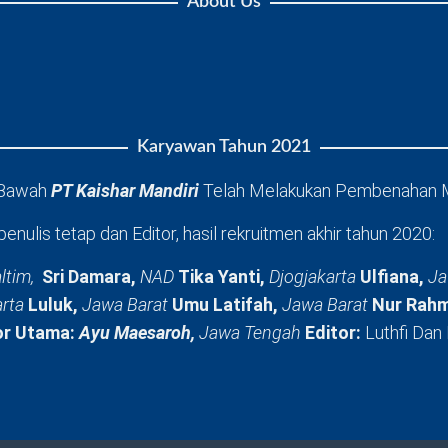
About Us
Karyawan Tahun 2021
 Bawah
PT Kaishar Mandiri
Telah Melakukan Pembenahan 
penulis tetap dan Editor, hasil rekruitmen akhir tahun 2020:
ltim,
Sri Damara,
NAD
Tika Yanti,
Djogjakarta
Ulfiana,
Ja
arta
Luluk,
Jawa Barat
Umu Latifah,
Jawa Barat
Nur Rahm
or Utama:
Ayu Maesaroh,
Jawa Tengah
Editor:
Luthfi Dan