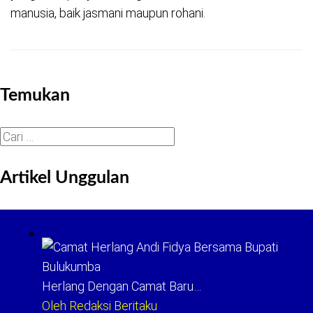
manusia, baik jasmani maupun rohani.
Temukan
Cari
untuk:
Artikel Unggulan
Herlang Dengan Camat Baru…
Oleh Redaksi Beritaku