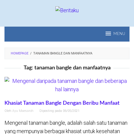
Loncat
ke
konten
MENU
HOMEPAGE
/
TANAMAN BANGLE DAN MANFAATNYA
Tag:
tanaman bangle dan manfaatnya
Khasiat Tanaman Bangle Dengan Beribu Manfaat
Oleh
Ayu Maesaroh
Diposting pada
06/05/2021
Mengenal tanaman bangle, adalah salah satu tanaman
yang mempunyai berbagai khasiat untuk kesehatan