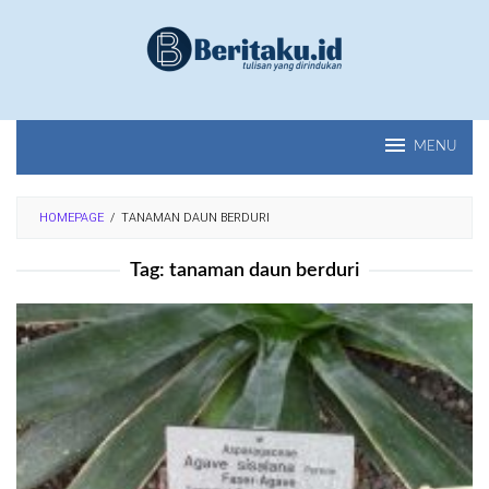
Loncat
ke
konten
MENU
HOMEPAGE
/
TANAMAN DAUN BERDURI
Tag:
tanaman daun berduri