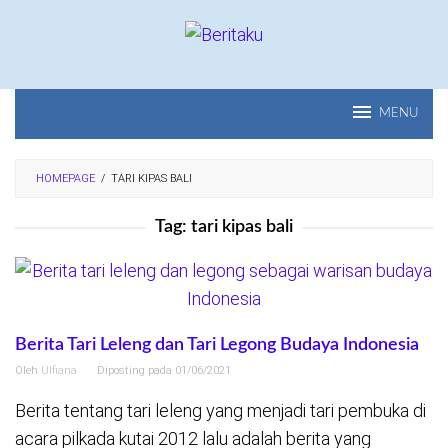
Loncat
ke
konten
MENU
HOMEPAGE
/
TARI KIPAS BALI
Tag:
tari kipas bali
Berita Tari Leleng dan Tari Legong Budaya Indonesia
Oleh
Ulfiana
Diposting pada
01/06/2021
Berita tentang tari leleng yang menjadi tari pembuka di
acara pilkada kutai 2012 lalu adalah berita yang