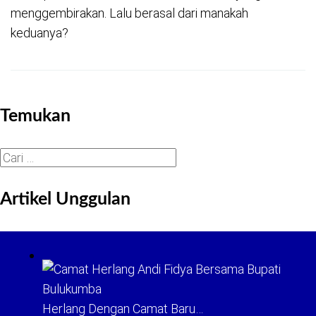
menggembirakan. Lalu berasal dari manakah
keduanya?
Temukan
Cari
untuk:
Artikel Unggulan
Herlang Dengan Camat Baru…