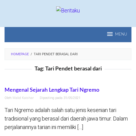
Loncat
ke
konten
MENU
HOMEPAGE
/
TARI PENDET BERASAL DARI
Tag:
Tari Pendet berasal dari
Mengenal Sejarah Lengkap Tari Ngremo
Oleh
Walid Kaishar
Diposting pada
31/05/2021
Tari Ngremo adalah salah satu jenis kesenian tari
tradisional yang berasal dari daerah jawa timur. Dalam
perjalanannya tarian ini memiliki […]