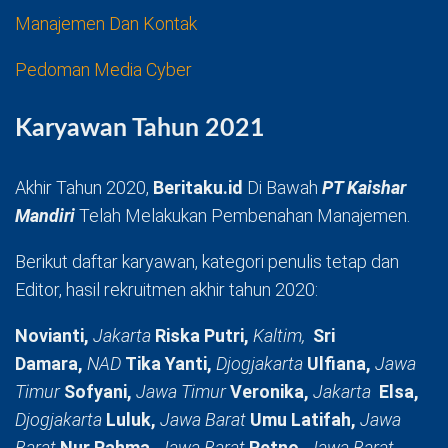
Manajemen Dan Kontak
Pedoman Media Cyber
Karyawan Tahun 2021
Akhir Tahun 2020,
Beritaku.id
Di Bawah
PT Kaishar
Mandiri
Telah Melakukan Pembenahan Manajemen.
Berikut daftar karyawan, kategori penulis tetap dan
Editor, hasil rekruitmen akhir tahun 2020:
Novianti,
Jakarta
Riska Putri,
Kaltim,
Sri
Damara,
NAD
Tika Yanti,
Djogjakarta
Ulfiana,
Jawa
Timur
Sofyani,
Jawa Timur
Veronika,
Jakarta
Elsa,
Djogjakarta
Luluk,
Jawa Barat
Umu Latifah,
Jawa
Barat
Nur Rahma,
Jawa Barat
Retno,
Jawa Barat