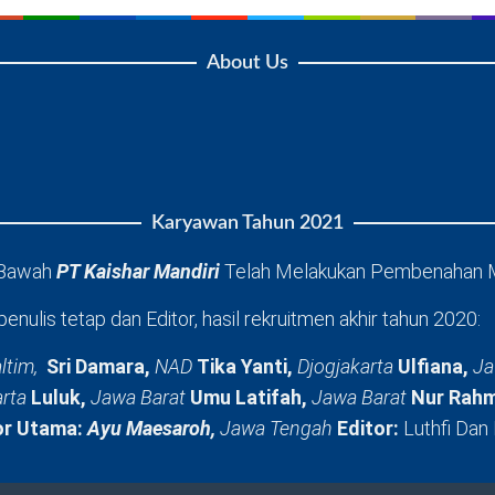
About Us
Karyawan Tahun 2021
 Bawah
PT Kaishar Mandiri
Telah Melakukan Pembenahan 
penulis tetap dan Editor, hasil rekruitmen akhir tahun 2020:
ltim,
Sri Damara,
NAD
Tika Yanti,
Djogjakarta
Ulfiana,
Ja
arta
Luluk,
Jawa Barat
Umu Latifah,
Jawa Barat
Nur Rahm
or Utama:
Ayu Maesaroh,
Jawa Tengah
Editor:
Luthfi Dan