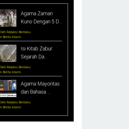
Agama Zaman
Kuno Dengan 5 D…
Oleh Redaksi Beritaku
In Berita Islami
Isi Kitab Zabur:
Sejarah Da…
Oleh Redaksi Beritaku
In Berita Islami
Agama Mayoritas
dan Bahasa …
Oleh Redaksi Beritaku
In Berita Islami