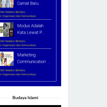
Camat Baru…
Oleh Redaksi Beritaku
In Organisasi dan Komunikasi
Modus Adalah
Kata Lewat P…
Oleh Redaksi Beritaku
In Organisasi dan Komunikasi
Marketing
Communication: …
Oleh Redaksi Beritaku
In Organisasi dan Komunikasi
Budaya Islami