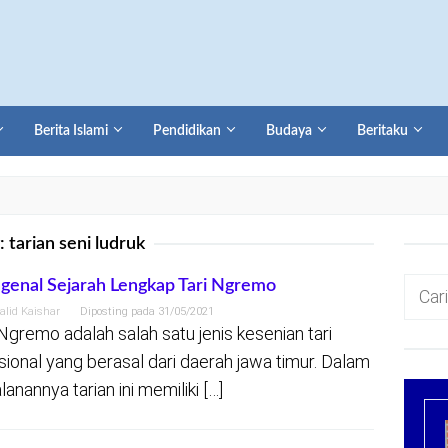
Berita Islami
Pendidikan
Budaya
Beritaku
:
tarian seni ludruk
Cari
enal Sejarah Lengkap Tari Ngremo
untuk:
alid Kaishar
Diposting pada
31/05/2021
 Ngremo adalah salah satu jenis kesenian tari
isional yang berasal dari daerah jawa timur. Dalam
lanannya tarian ini memiliki […]