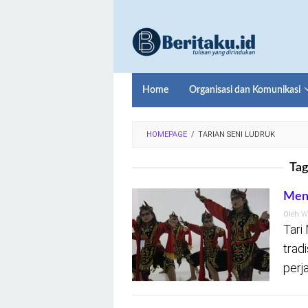
Loncat
ke
konten
Home
Organisasi dan Komunikasi
HOMEPAGE
/
TARIAN SENI LUDRUK
Tag
Meng
Oleh
W
Tari
trad
perja