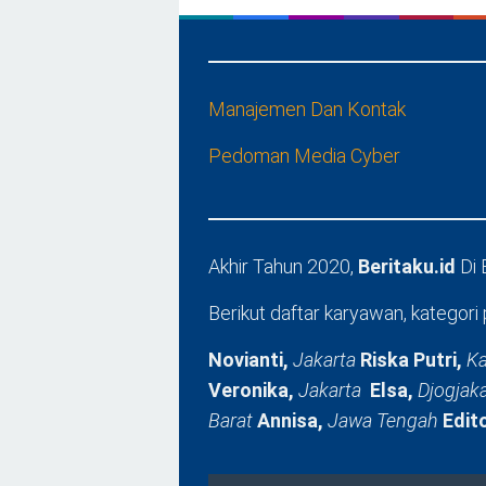
Manajemen Dan Kontak
Pedoman Media Cyber
Akhir Tahun 2020,
Beritaku.id
Di
Berikut daftar karyawan, kategori 
Novianti,
Jakarta
Riska Putri,
Ka
Veronika,
Jakarta
Elsa,
Djogjak
Barat
Annisa,
Jawa Tengah
Edit