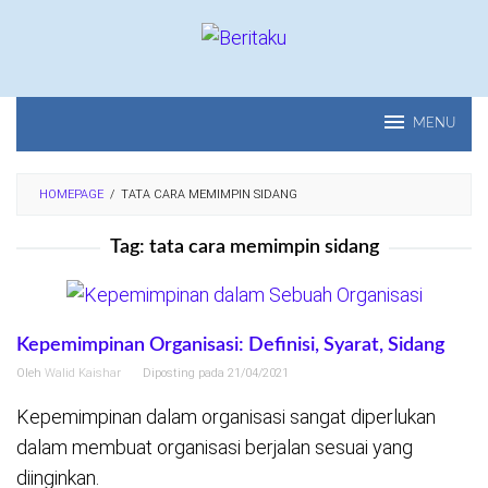
Loncat
ke
konten
MENU
HOMEPAGE
/
TATA CARA MEMIMPIN SIDANG
Tag:
tata cara memimpin sidang
Kepemimpinan Organisasi: Definisi, Syarat, Sidang
Oleh
Walid Kaishar
Diposting pada
21/04/2021
Kepemimpinan dalam organisasi sangat diperlukan
dalam membuat organisasi berjalan sesuai yang
diinginkan.