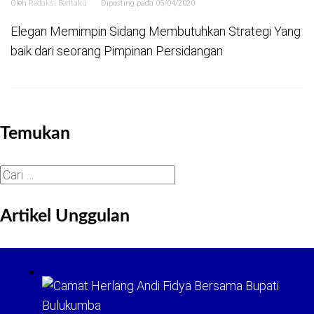
Oleh
Redaksi Beritaku
Diposting pada
05/04/2020
Elegan Memimpin Sidang Membutuhkan Strategi Yang
baik dari seorang Pimpinan Persidangan
Temukan
Cari
untuk:
Artikel Unggulan