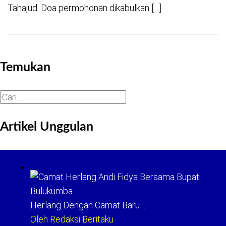
Tahajud. Doa permohonan dikabulkan […]
Temukan
Cari
untuk:
Artikel Unggulan
Herlang Dengan Camat Baru…
Oleh Redaksi Beritaku