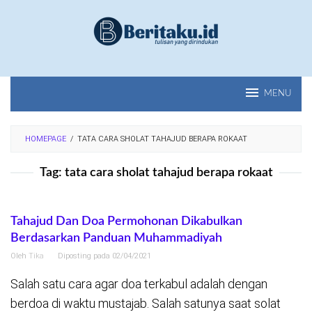
Loncat
ke
konten
MENU
HOMEPAGE
/
TATA CARA SHOLAT TAHAJUD BERAPA ROKAAT
Tag:
tata cara sholat tahajud berapa rokaat
Tahajud Dan Doa Permohonan Dikabulkan
Berdasarkan Panduan Muhammadiyah
Oleh
Tika
Diposting pada
02/04/2021
Salah satu cara agar doa terkabul adalah dengan
berdoa di waktu mustajab. Salah satunya saat solat