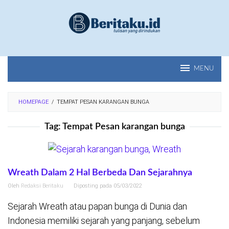
Loncat
ke
konten
MENU
HOMEPAGE
/
TEMPAT PESAN KARANGAN BUNGA
Tag:
Tempat Pesan karangan bunga
Wreath Dalam 2 Hal Berbeda Dan Sejarahnya
Oleh
Redaksi Beritaku
Diposting pada
05/03/2022
Sejarah Wreath atau papan bunga di Dunia dan
Indonesia memiliki sejarah yang panjang, sebelum