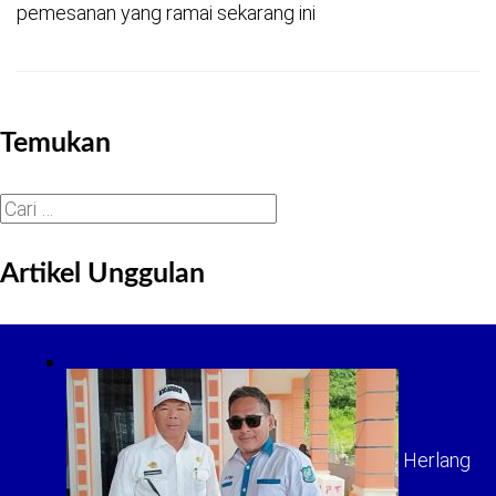
pemesanan yang ramai sekarang ini
Temukan
Cari
untuk:
Artikel Unggulan
Herlang