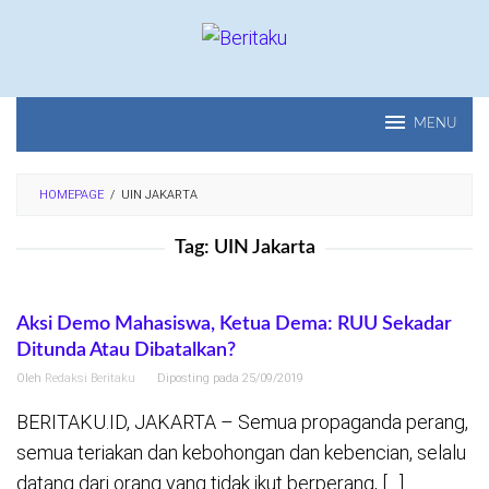
Loncat
ke
konten
MENU
HOMEPAGE
/
UIN JAKARTA
Tag:
UIN Jakarta
Aksi Demo Mahasiswa, Ketua Dema: RUU Sekadar
Ditunda Atau Dibatalkan?
Oleh
Redaksi Beritaku
Diposting pada
25/09/2019
BERITAKU.ID, JAKARTA – Semua propaganda perang,
semua teriakan dan kebohongan dan kebencian, selalu
datang dari orang yang tidak ikut berperang, […]