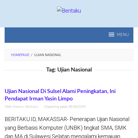
Loncat
ke
konten
MENU
HOMEPAGE
/
UJIAN NASIONAL
Tag:
Ujian Nasional
Ujian Nasional Di Sulsel Alami Peningkatan, Ini
Pendapat Irman Yasin Limpo
Oleh
Redaksi Beritaku
Diposting pada
09/05/2019
BERITAKU.ID, MAKASSAR- Penerapan Ujian Nasional
yang Berbasis Komputer (UNBK) tingkat SMA, SMK
dan MA di Sulawesi Selatan mengalami kemajuan,