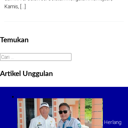
Kamis, […]
Temukan
Cari
untuk:
Artikel Unggulan
Herlang