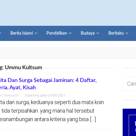
Berita Islami
Pendidikan
Budaya
Beritaku
g:
Ummu Kultsum
Cari
ta Dan Surga Sebagai Jaminan: 4 Daftar,
eria, Ayat, Kisah
untuk:
yu Maesaroh
Diposting pada
24/05/2021
ta dan surga, keduanya seperti dua mata koin
 tida terpisahkan. yang mana hal tersebut
esinambungan antara kriteria yang bisa […]