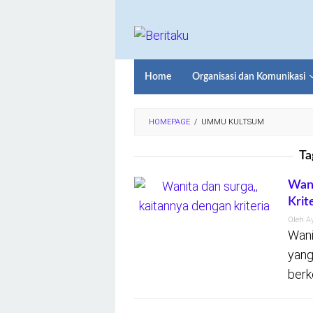
Loncat
ke
konten
Home
Organisasi dan Komunikasi
HOMEPAGE
/
UMMU KULTSUM
Ta
Wani
Krit
Oleh
A
Wani
yang
berk