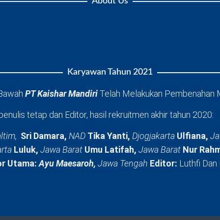
About Us
Karyawan Tahun 2021
 Bawah
PT Kaishar Mandiri
Telah Melakukan Pembenahan 
penulis tetap dan Editor, hasil rekruitmen akhir tahun 2020:
ltim,
Sri Damara,
NAD
Tika Yanti,
Djogjakarta
Ulfiana,
Ja
arta
Luluk,
Jawa Barat
Umu Latifah,
Jawa Barat
Nur Rahm
or Utama:
Ayu Maesaroh,
Jawa Tengah
Editor:
Luthfi Dan