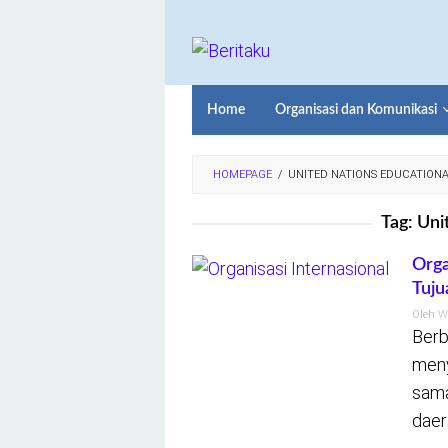
Loncat
ke
konten
Home
Organisasi dan Komunikasi
HOMEPAGE
/
UNITED NATIONS EDUCATION
Tag:
Uni
Orga
Tuju
Oleh
W
Berb
meny
sama.
daer