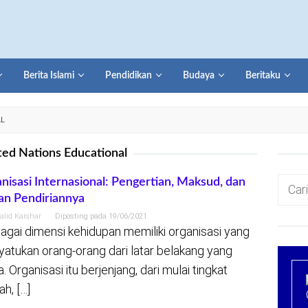
Berita Islami
Pendidikan
Budaya
Beritaku
AL
ted Nations Educational
Cari
nisasi Internasional: Pengertian, Maksud, dan
an Pendiriannya
untuk:
alid Kaishar
Diposting pada
19/06/2021
agai dimensi kehidupan memiliki organisasi yang
atukan orang-orang dari latar belakang yang
 Organisasi itu berjenjang, dari mulai tingkat
ah, […]