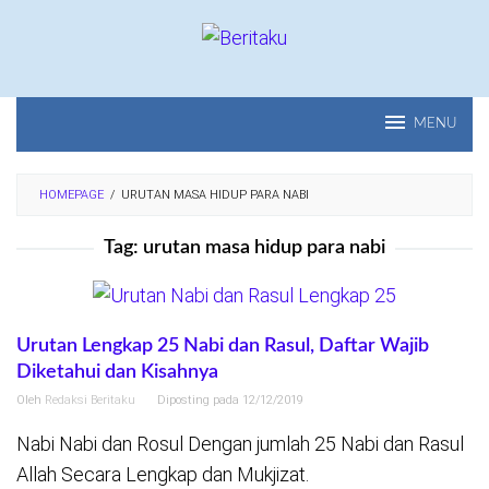
Loncat
ke
konten
MENU
HOMEPAGE
/
URUTAN MASA HIDUP PARA NABI
Tag:
urutan masa hidup para nabi
Urutan Lengkap 25 Nabi dan Rasul, Daftar Wajib
Diketahui dan Kisahnya
Oleh
Redaksi Beritaku
Diposting pada
12/12/2019
Nabi Nabi dan Rosul Dengan jumlah 25 Nabi dan Rasul
Allah Secara Lengkap dan Mukjizat.