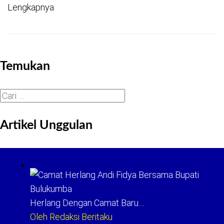
Lengkapnya
Temukan
Cari
untuk:
Artikel Unggulan
Herlang Dengan Camat Baru…
Oleh Redaksi Beritaku