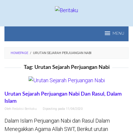
Loncat
ke
konten
MENU
HOMEPAGE
/
URUTAN SEJARAH PERJUANGAN NABI
Tag:
Urutan Sejarah Perjuangan Nabi
Urutan Sejarah Perjuangan Nabi Dan Rasul, Dalam
Islam
Oleh
Redaksi Beritaku
Diposting pada
11/04/2020
Dalam Islam Perjuangan Nabi dan Rasul Dalam
Menegakkan Agama Allah SWT, Berikut urutan