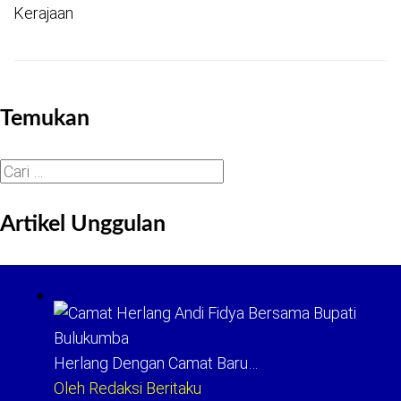
Kerajaan
Temukan
Cari
untuk:
Artikel Unggulan
Herlang Dengan Camat Baru…
Oleh Redaksi Beritaku