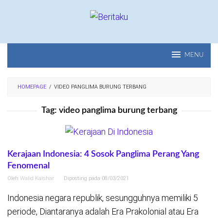
Loncat
ke
konten
MENU
HOMEPAGE
/
VIDEO PANGLIMA BURUNG TERBANG
Tag:
video panglima burung terbang
Kerajaan Indonesia: 4 Sosok Panglima Perang Yang
Fenomenal
Oleh
Walid Kaishar
Diposting pada
08/03/2021
Indonesia negara republik, sesungguhnya memiliki 5
periode, Diantaranya adalah Era Prakolonial atau Era