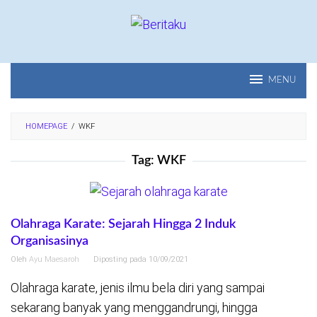
Loncat
ke
konten
MENU
HOMEPAGE
/
WKF
Tag:
WKF
Olahraga Karate: Sejarah Hingga 2 Induk
Organisasinya
Oleh
Ayu Maesaroh
Diposting pada
10/09/2021
Olahraga karate, jenis ilmu bela diri yang sampai
sekarang banyak yang menggandrungi, hingga