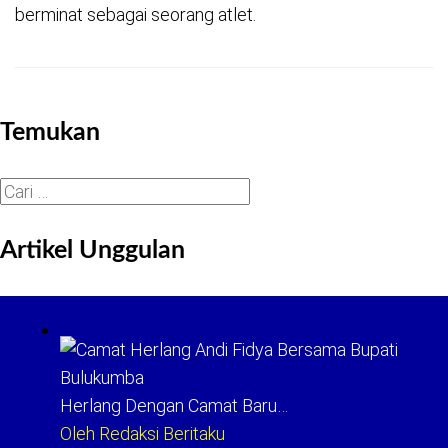
berminat sebagai seorang atlet.
Temukan
Cari
untuk:
Artikel Unggulan
Herlang Dengan Camat Baru…
Oleh Redaksi Beritaku