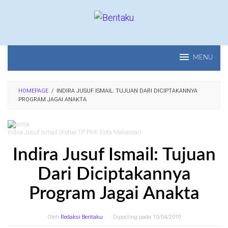
Loncat
ke
konten
MENU
HOMEPAGE
/
INDIRA JUSUF ISMAIL: TUJUAN DARI DICIPTAKANNYA
PROGRAM JAGAI ANAKTA
Indira Jusuf Ismail (Ketua TP PKK Kota Makassar)
Indira Jusuf Ismail: Tujuan
Dari Diciptakannya
Program Jagai Anakta
Oleh
Redaksi Beritaku
Diposting pada
10/04/2019