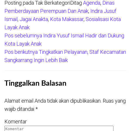
Posting pada Tak Berkategori
Ditag
Agenda
,
Dinas
Pemberdayaan Perempuan Dan Anak
,
Indira Jusuf
Ismail
,
Jagai Anakta
,
Kota Makassar
,
Sosialisasi Kota
Layak Anak
Pos sebelumnya
Indira Yusuf Ismail Hadir dan Dukung
Navigasi
Kota Layak Anak
pos
Pos berikutnya
Tingkatkan Pelayanan, Staf Kecamatan
Sangkarrang Ingin Lebih Baik
Tinggalkan Balasan
Alamat email Anda tidak akan dipublikasikan.
Ruas yang
wajib ditandai
*
Komentar