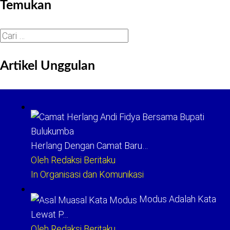
Temukan
Cari
untuk:
Artikel Unggulan
Herlang Dengan Camat Baru…
Oleh Redaksi Beritaku
In Organisasi dan Komunikasi
Modus Adalah Kata
Lewat P…
Oleh Redaksi Beritaku