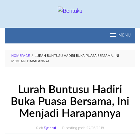
Loncat
ke
konten
MENU
HOMEPAGE
/
LURAH BUNTUSU HADIRI BUKA PUASA BERSAMA, INI
MENJADI HARAPANNYA
Lurah Buntusu Hadiri
Buka Puasa Bersama, Ini
Menjadi Harapannya
Oleh
Syahrul
Diposting pada
27/05/2019