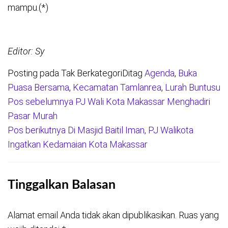
mampu.(*)
Editor: Sy
Posting pada Tak Berkategori
Ditag
Agenda
,
Buka
Puasa Bersama
,
Kecamatan Tamlanrea
,
Lurah Buntusu
Pos sebelumnya
PJ Wali Kota Makassar Menghadiri
Navigasi
Pasar Murah
pos
Pos berikutnya
Di Masjid Baitil Iman, PJ Walikota
Ingatkan Kedamaian Kota Makassar
Tinggalkan Balasan
Alamat email Anda tidak akan dipublikasikan.
Ruas yang