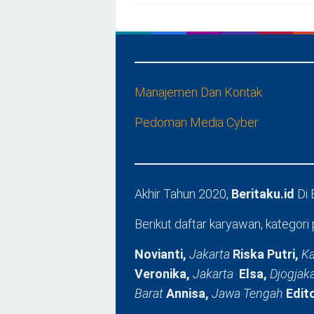
Manajemen Dan Kontak
Pedoman Media Cyber
Akhir Tahun 2020,
Beritaku.id
Di
Berikut daftar karyawan, kategori 
Novianti,
Jakarta
Riska Putri,
Ka
Veronika,
Jakarta
Elsa,
Djogjak
Barat
Annisa,
Jawa Tengah
Edit