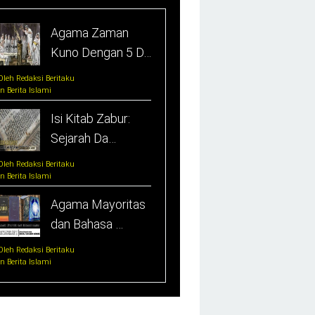
Agama Zaman
Kuno Dengan 5 D…
Oleh Redaksi Beritaku
In Berita Islami
Isi Kitab Zabur:
Sejarah Da…
Oleh Redaksi Beritaku
In Berita Islami
Agama Mayoritas
dan Bahasa …
Oleh Redaksi Beritaku
In Berita Islami