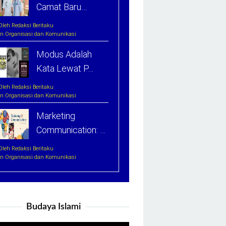
Camat Baru…
Oleh Redaksi Beritaku
In Organisasi dan Komunikasi
Modus Adalah
Kata Lewat P…
Oleh Redaksi Beritaku
In Organisasi dan Komunikasi
Marketing
Communication: …
Oleh Redaksi Beritaku
In Organisasi dan Komunikasi
Budaya Islami