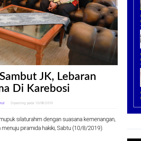
 Sambut JK, Lebaran
a Di Karebosi
rul
Diposting pada
10/08/2019
upuk silaturahim dengan suasana kemenangan,
n menuju piramida hakiki, Sabtu (10/8/2019).