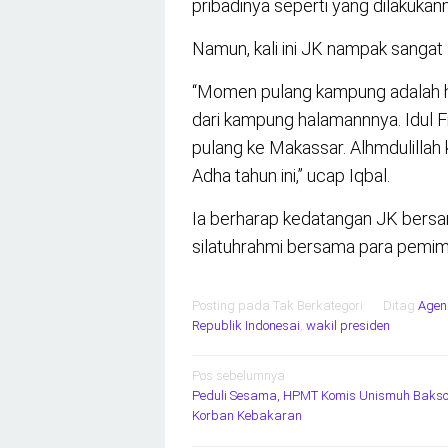
pribadinya seperti yang dilakukann
Namun, kali ini JK nampak sangat 
“Momen pulang kampung adalah hal
dari kampung halamannnya. Idul F
pulang ke Makassar. Alhmdulillah 
Adha tahun ini,” ucap Iqbal.
Ia berharap kedatangan JK bersam
silatuhrahmi bersama para pemim
Posting pada Tak Berkategori
Ditag
Agen
Republik Indonesai
,
wakil presiden
Navigasi
Pos sebelumnya
Peduli Sesama, HPMT Komis Unismuh Bakso
pos
Korban Kebakaran