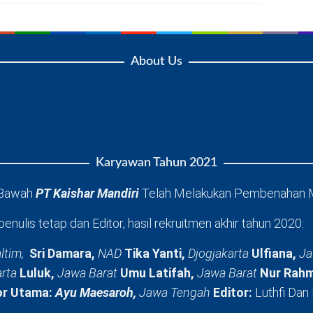
About Us
Karyawan Tahun 2021
 Bawah
PT Kaishar Mandiri
Telah Melakukan Pembenahan 
penulis tetap dan Editor, hasil rekruitmen akhir tahun 2020:
ltim,
Sri Damara,
NAD
Tika Yanti,
Djogjakarta
Ulfiana,
Ja
arta
Luluk,
Jawa Barat
Umu Latifah,
Jawa Barat
Nur Rahm
or Utama:
Ayu Maesaroh,
Jawa Tengah
Editor:
Luthfi Dan