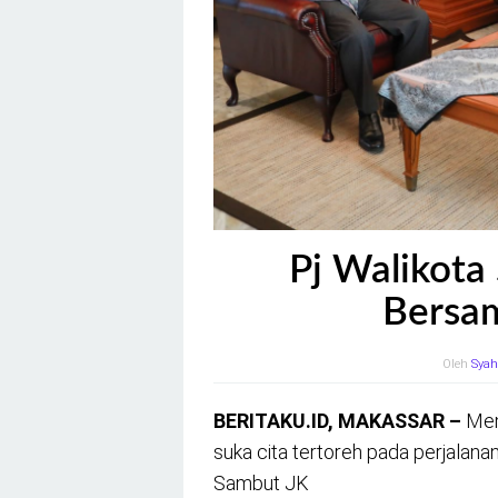
Pj Walikota
Bersam
Oleh
Syah
BERITAKU.ID, MAKASSAR –
Mem
suka cita tertoreh pada perjalana
Sambut JK