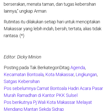
berserakan, menata taman, dan tugas kebersihan
lainnya,” ungkap Arman.
Rutinitas itu dilakukan setiap hari untuk menciptakan
Makassar yang lebih indah, bersih, tertata, alias tidak
rantasa. (*)
Editor: Dicky Minion
Posting pada Tak Berkategori
Ditag
Agenda
,
Kecamatan Bontoala
,
Kota Makassar
,
Lingkungan
,
Satgas Kebersihan
Pos sebelumnya
Camat Bontoala Hadiri Acara Pasar
Navigasi
Murah Ramadhan di Kantor PKK Sulsel
pos
Pos berikutnya
Pj Wali Kota Makassar Melayat
Mendiang Mantan Sekda Sidrap