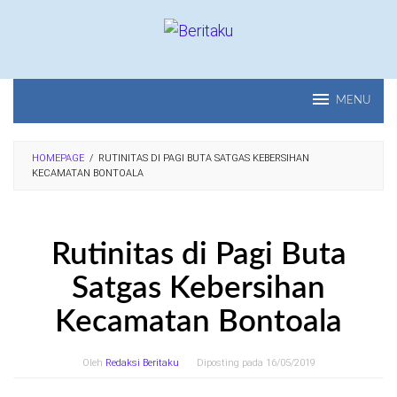
Loncat
ke
konten
MENU
HOMEPAGE
/
RUTINITAS DI PAGI BUTA SATGAS KEBERSIHAN
KECAMATAN BONTOALA
Rutinitas di Pagi Buta
Satgas Kebersihan
Kecamatan Bontoala
Oleh
Redaksi Beritaku
Diposting pada
16/05/2019