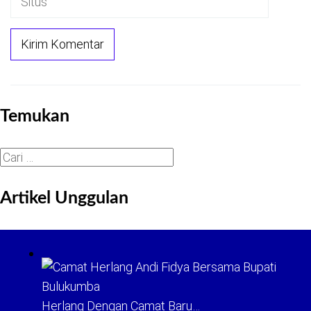
Temukan
Cari
untuk:
Artikel Unggulan
Herlang Dengan Camat Baru…