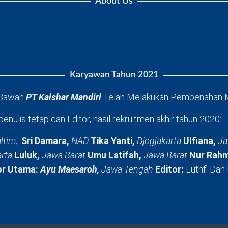
About Us
Karyawan Tahun 2021
 Bawah
PT Kaishar Mandiri
Telah Melakukan Pembenahan 
penulis tetap dan Editor, hasil rekruitmen akhir tahun 2020:
ltim,
Sri Damara,
NAD
Tika Yanti,
Djogjakarta
Ulfiana,
Ja
arta
Luluk,
Jawa Barat
Umu Latifah,
Jawa Barat
Nur Rahm
or Utama:
Ayu Maesaroh,
Jawa Tengah
Editor:
Luthfi Dan