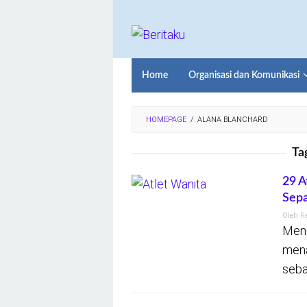
Loncat
ke
konten
Home
Organisasi dan Komunikasi
HOMEPAGE
/
ALANA BLANCHARD
Ta
29 A
Sepa
Oleh
R
Meno
mena
seba