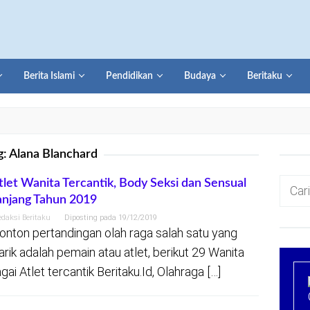
Berita Islami
Pendidikan
Budaya
Beritaku
g:
Alana Blanchard
Cari
tlet Wanita Tercantik, Body Seksi dan Sensual
njang Tahun 2019
untuk:
edaksi Beritaku
Diposting pada
19/12/2019
nton pertandingan olah raga salah satu yang
rik adalah pemain atau atlet, berikut 29 Wanita
gai Atlet tercantik Beritaku.Id, Olahraga […]