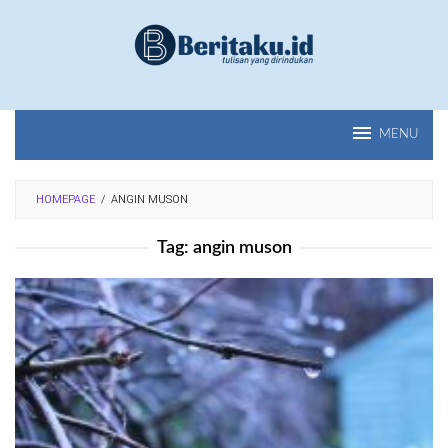
Loncat
ke
konten
MENU
HOMEPAGE
/
ANGIN MUSON
Tag:
angin muson