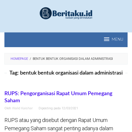
Loncat
ke
konten
MENU
HOMEPAGE
/
BENTUK BENTUK ORGANISASI DALAM ADMINISTRASI
Tag:
bentuk bentuk organisasi dalam administrasi
RUPS: Pengorganisasi Rapat Umum Pemegang
Saham
Oleh
Walid Kaishar
Diposting pada
12/03/2021
RUPS atau yang disebut dengan Rapat Umum
Pemegang Saham sangat penting adanya dalam