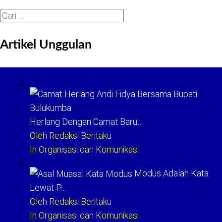
Cari
untuk:
Artikel Unggulan
Herlang Dengan Camat Baru…
Oleh Redaksi Beritaku
In Organisasi dan Komunikasi
Modus Adalah Kata
Lewat P…
Oleh Redaksi Beritaku
In Organisasi dan Komunikasi