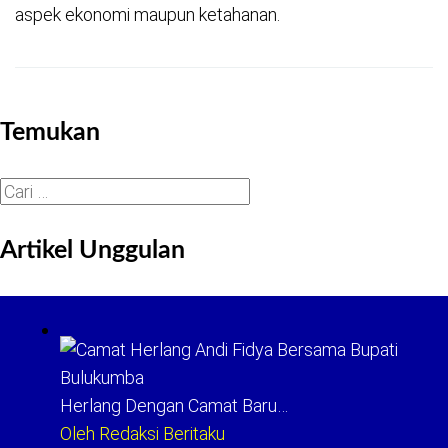
aspek ekonomi maupun ketahanan.
Temukan
Cari
untuk:
Artikel Unggulan
Herlang Dengan Camat Baru…
Oleh Redaksi Beritaku