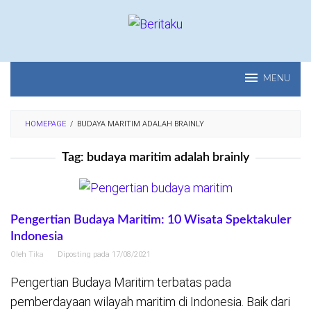
Loncat
ke
konten
MENU
HOMEPAGE
/
BUDAYA MARITIM ADALAH BRAINLY
Tag:
budaya maritim adalah brainly
Pengertian Budaya Maritim: 10 Wisata Spektakuler
Indonesia
Oleh
Tika
Diposting pada
17/08/2021
Pengertian Budaya Maritim terbatas pada
pemberdayaan wilayah maritim di Indonesia. Baik dari