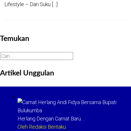
Lifestyle – Dari Suku […]
Temukan
Cari
untuk:
Artikel Unggulan
Herlang Dengan Camat Baru…
Oleh Redaksi Beritaku