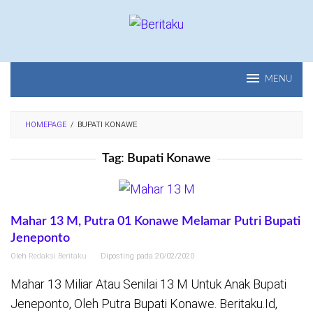
Loncat
ke
konten
MENU
HOMEPAGE
/
BUPATI KONAWE
Tag:
Bupati Konawe
Mahar 13 M, Putra 01 Konawe Melamar Putri Bupati
Jeneponto
Oleh
Redaksi Beritaku
Diposting pada
20/02/2020
Mahar 13 Miliar Atau Senilai 13 M Untuk Anak Bupati
Jeneponto, Oleh Putra Bupati Konawe. Beritaku.Id,