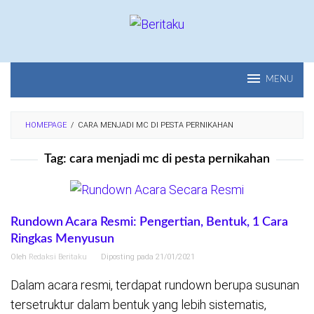
Loncat
ke
konten
MENU
HOMEPAGE
/
CARA MENJADI MC DI PESTA PERNIKAHAN
Tag:
cara menjadi mc di pesta pernikahan
Rundown Acara Resmi: Pengertian, Bentuk, 1 Cara
Ringkas Menyusun
Oleh
Redaksi Beritaku
Diposting pada
21/01/2021
Dalam acara resmi, terdapat rundown berupa susunan
tersetruktur dalam bentuk yang lebih sistematis,