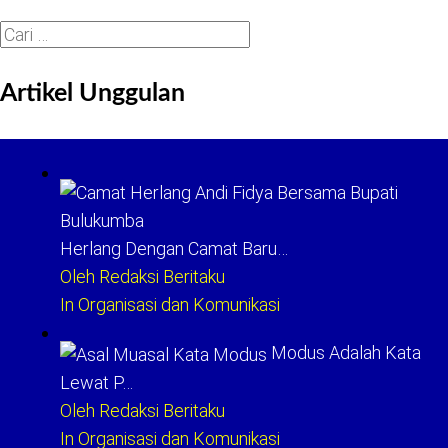
Cari
untuk:
Artikel Unggulan
Herlang Dengan Camat Baru…
Oleh Redaksi Beritaku
In Organisasi dan Komunikasi
Modus Adalah Kata
Lewat P…
Oleh Redaksi Beritaku
In Organisasi dan Komunikasi