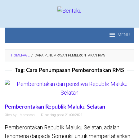
Loncat
ke
konten
MENU
HOMEPAGE
/
CARA PENUMPASAN PEMBERONTAKAN RMS
Tag:
Cara Penumpasan Pemberontakan RMS
Pemberontakan Republik Maluku Selatan
Oleh
Ayu Maesaroh
Diposting pada
21/06/2021
Pemberontakan Republik Maluku Selatan, adalah
fenomena daripada Somoukil untuk mempertahankan