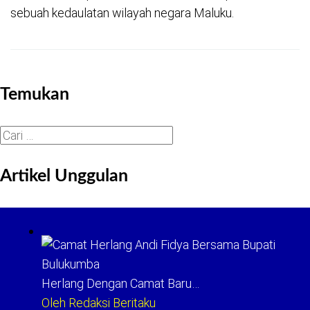
sebuah kedaulatan wilayah negara Maluku.
Temukan
Cari
untuk:
Artikel Unggulan
Herlang Dengan Camat Baru…
Oleh Redaksi Beritaku