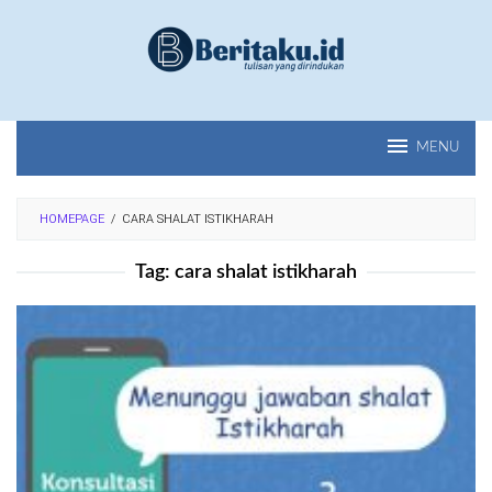
Loncat
ke
konten
MENU
HOMEPAGE
/
CARA SHALAT ISTIKHARAH
Tag:
cara shalat istikharah