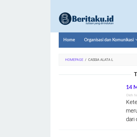
Loncat
ke
konten
Home
Organisasi dan Komunikasi
HOMEPAGE
/
CASSIA ALATA L
T
14 M
Oleh
N
Kete
meru
dari