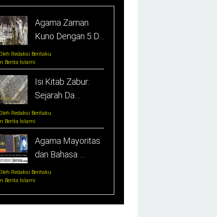
Agama Zaman
Kuno Dengan 5 D…
Oleh Redaksi Beritaku
In Berita Islami
Isi Kitab Zabur:
Sejarah Da…
Oleh Redaksi Beritaku
In Berita Islami
Agama Mayoritas
dan Bahasa …
Oleh Redaksi Beritaku
In Berita Islami