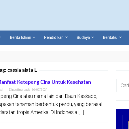
Berita Islami
Pendidikan
Budaya
Beritaku
ag:
cassia alata L
Cari
anfaat Ketepeng Cina Untuk Kesehatan
untuk:
ovi
Diposting pada
16/07/2021
peng Cina atau nama lain dari Daun Kaskado,
pakan tanaman berbentuk perdu, yang berasal
 daratan tropis Amerika. Di Indonesia […]