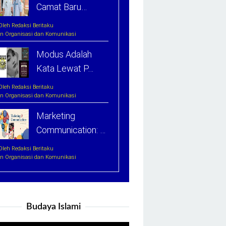
Camat Baru…
Oleh Redaksi Beritaku
In Organisasi dan Komunikasi
Modus Adalah
Kata Lewat P…
Oleh Redaksi Beritaku
In Organisasi dan Komunikasi
Marketing
Communication: …
Oleh Redaksi Beritaku
In Organisasi dan Komunikasi
Budaya Islami