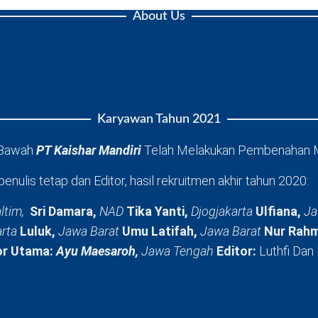
About Us
Karyawan Tahun 2021
 Bawah
PT Kaishar Mandiri
Telah Melakukan Pembenahan 
penulis tetap dan Editor, hasil rekruitmen akhir tahun 2020:
ltim,
Sri Damara,
NAD
Tika Yanti,
Djogjakarta
Ulfiana,
Ja
arta
Luluk,
Jawa Barat
Umu Latifah,
Jawa Barat
Nur Rahm
or Utama:
Ayu Maesaroh,
Jawa Tengah
Editor:
Luthfi Dan