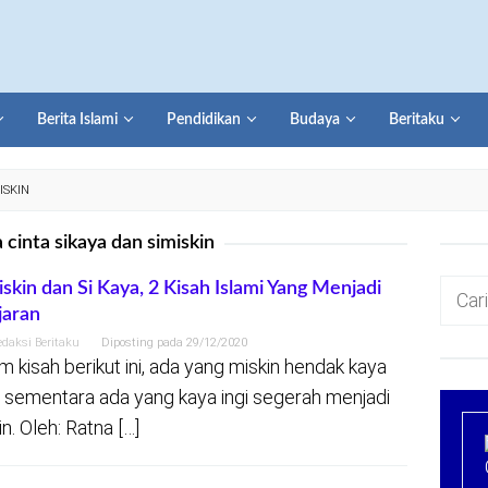
Berita Islami
Pendidikan
Budaya
Beritaku
ISKIN
a cinta sikaya dan simiskin
Cari
iskin dan Si Kaya, 2 Kisah Islami Yang Menjadi
jaran
untuk:
edaksi Beritaku
Diposting pada
29/12/2020
m kisah berikut ini, ada yang miskin hendak kaya
, sementara ada yang kaya ingi segerah menjadi
n. Oleh: Ratna […]