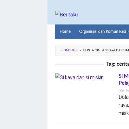
Loncat
ke
konten
Home
Organisasi dan Komunikasi
HOMEPAGE
/
CERITA CINTA SIKAYA DAN SIM
Tag:
cerit
Si M
Pela
Oleh
R
Dala
raya
miski