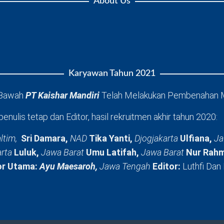
About Us
Karyawan Tahun 2021
 Bawah
PT Kaishar Mandiri
Telah Melakukan Pembenahan 
penulis tetap dan Editor, hasil rekruitmen akhir tahun 2020:
ltim,
Sri Damara,
NAD
Tika Yanti,
Djogjakarta
Ulfiana,
Ja
arta
Luluk,
Jawa Barat
Umu Latifah,
Jawa Barat
Nur Rahm
or Utama:
Ayu Maesaroh,
Jawa Tengah
Editor:
Luthfi Dan