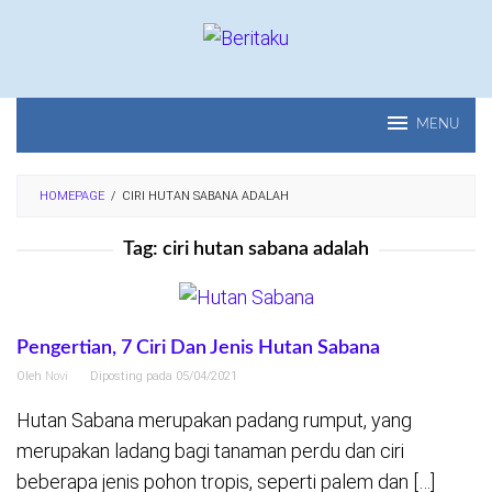
Loncat
ke
konten
MENU
HOMEPAGE
/
CIRI HUTAN SABANA ADALAH
Tag:
ciri hutan sabana adalah
Pengertian, 7 Ciri Dan Jenis Hutan Sabana
Oleh
Novi
Diposting pada
05/04/2021
Hutan Sabana merupakan padang rumput, yang
merupakan ladang bagi tanaman perdu dan ciri
beberapa jenis pohon tropis, seperti palem dan […]