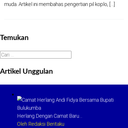
muda. Artikel ini membahas pengertian pil koplo, […]
Temukan
Cari
untuk:
Artikel Unggulan
Herlang Dengan Camat Baru…
Oleh Redaksi Beritaku