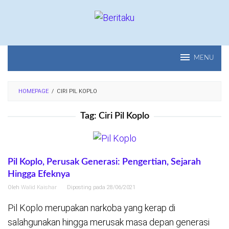
Loncat
ke
konten
MENU
HOMEPAGE
/
CIRI PIL KOPLO
Tag:
Ciri Pil Koplo
Pil Koplo, Perusak Generasi: Pengertian, Sejarah
Hingga Efeknya
Oleh
Walid Kaishar
Diposting pada
28/06/2021
Pil Koplo merupakan narkoba yang kerap di
salahgunakan hingga merusak masa depan generasi