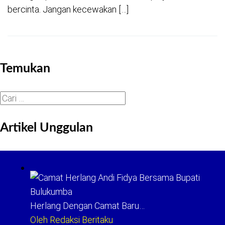
bercinta. Jangan kecewakan […]
Temukan
Cari
untuk:
Artikel Unggulan
Herlang Dengan Camat Baru…
Oleh Redaksi Beritaku