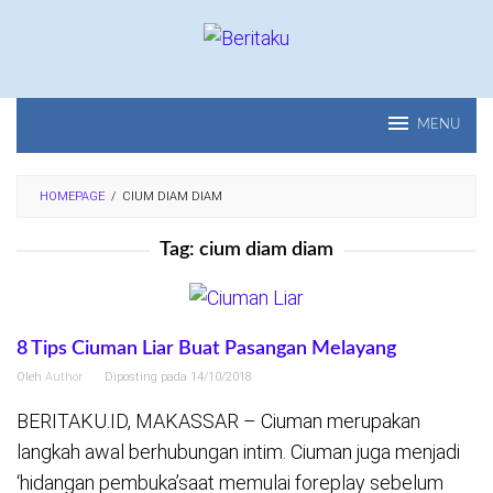
Loncat
ke
konten
MENU
HOMEPAGE
/
CIUM DIAM DIAM
Tag:
cium diam diam
8 Tips Ciuman Liar Buat Pasangan Melayang
Oleh
Author
Diposting pada
14/10/2018
BERITAKU.ID, MAKASSAR – Ciuman merupakan
langkah awal berhubungan intim. Ciuman juga menjadi
‘hidangan pembuka’saat memulai foreplay sebelum