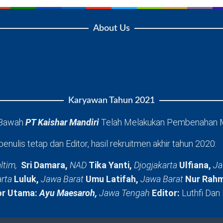
About Us
Karyawan Tahun 2021
 Bawah
PT Kaishar Mandiri
Telah Melakukan Pembenahan 
penulis tetap dan Editor, hasil rekruitmen akhir tahun 2020:
ltim,
Sri Damara,
NAD
Tika Yanti,
Djogjakarta
Ulfiana,
Ja
arta
Luluk,
Jawa Barat
Umu Latifah,
Jawa Barat
Nur Rahm
or Utama:
Ayu Maesaroh,
Jawa Tengah
Editor:
Luthfi Dan