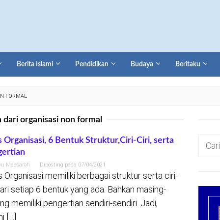
Berita Islami
Pendidikan
Budaya
Beritaku
ON FORMAL
 dari organisasi non formal
Cari
s Organisasi, 6 Bentuk Struktur,Ciri-Ciri, serta
ertian
untuk:
yu Maesaroh
Diposting pada
07/04/2021
s Organisasi memiliki berbagai struktur serta ciri-
 dari setiap 6 bentuk yang ada. Bahkan masing-
ng memiliki pengertian sendiri-sendiri. Jadi,
i […]