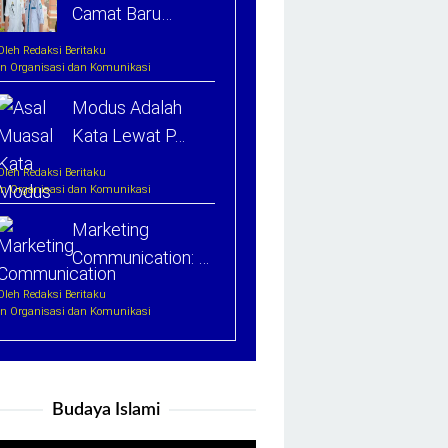
Camat Baru…
Oleh Redaksi Beritaku
In Organisasi dan Komunikasi
Modus Adalah
Kata Lewat P…
Oleh Redaksi Beritaku
In Organisasi dan Komunikasi
Marketing
Communication: …
Oleh Redaksi Beritaku
In Organisasi dan Komunikasi
Budaya Islami