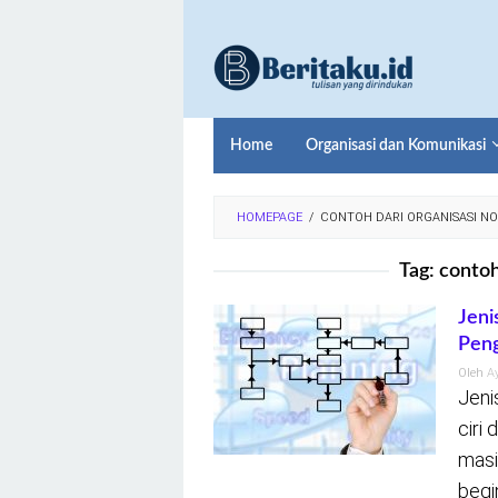
Loncat
ke
konten
Home
Organisasi dan Komunikasi
HOMEPAGE
/
CONTOH DARI ORGANISASI N
Tag:
contoh
Jeni
Peng
Oleh
A
Jeni
ciri
masi
begin