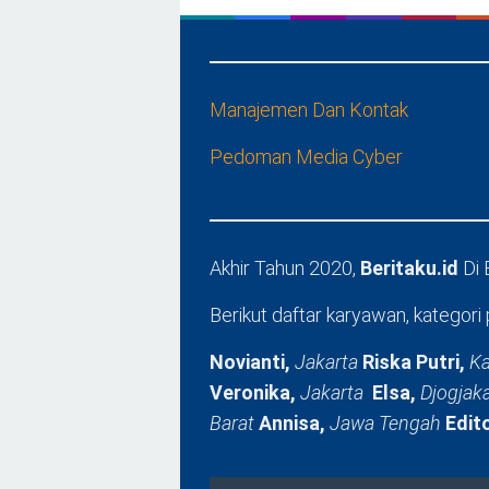
Manajemen Dan Kontak
Pedoman Media Cyber
Akhir Tahun 2020,
Beritaku.id
Di
Berikut daftar karyawan, kategori 
Novianti,
Jakarta
Riska Putri,
Ka
Veronika,
Jakarta
Elsa,
Djogjak
Barat
Annisa,
Jawa Tengah
Edit