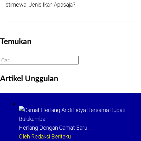
istimewa. Jenis Ikan Apasaja?
Temukan
Cari
untuk:
Artikel Unggulan
Herlang Dengan Camat Baru…
Oleh Redaksi Beritaku