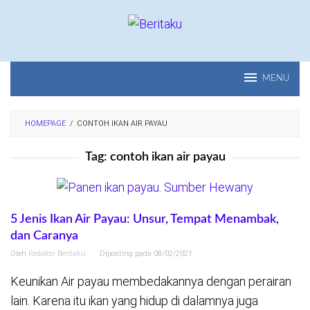
Loncat
ke
konten
MENU
HOMEPAGE
/
CONTOH IKAN AIR PAYAU
Tag:
contoh ikan air payau
5 Jenis Ikan Air Payau: Unsur, Tempat Menambak,
dan Caranya
Oleh
Redaksi Beritaku
Diposting pada
08/02/2021
Keunikan Air payau membedakannya dengan perairan
lain. Karena itu ikan yang hidup di dalamnya juga