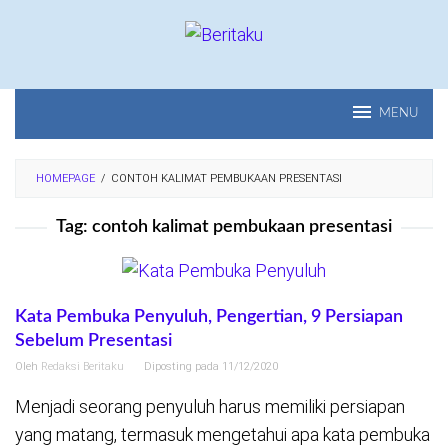
Loncat
ke
konten
MENU
HOMEPAGE
/
CONTOH KALIMAT PEMBUKAAN PRESENTASI
Tag:
contoh kalimat pembukaan presentasi
Kata Pembuka Penyuluh, Pengertian, 9 Persiapan
Sebelum Presentasi
Oleh
Redaksi Beritaku
Diposting pada
11/12/2020
Menjadi seorang penyuluh harus memiliki persiapan
yang matang, termasuk mengetahui apa kata pembuka