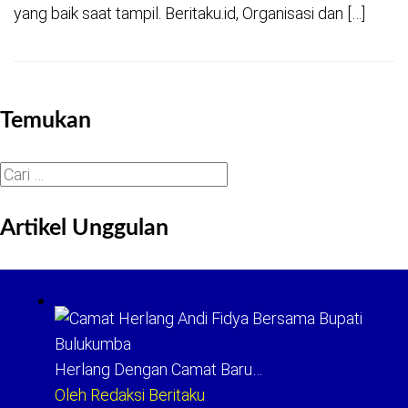
yang baik saat tampil. Beritaku.id, Organisasi dan […]
Temukan
Cari
untuk:
Artikel Unggulan
Herlang Dengan Camat Baru…
Oleh Redaksi Beritaku