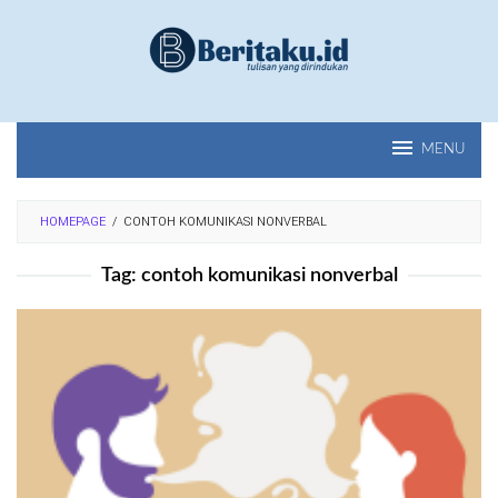
Loncat
ke
konten
MENU
HOMEPAGE
/
CONTOH KOMUNIKASI NONVERBAL
Tag:
contoh komunikasi nonverbal